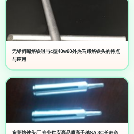
无铅斜嘴烙铁咀与c型40w60外热马蹄烙铁头的特点
与应用
东莞烙铁头厂 专业供应高品质高千穗SA 3C长寿命