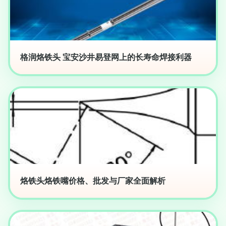
格润烙铁头 宝安沙井易登网上的长寿命焊接利器
烙铁头烙铁嘴价格、批发与厂家全面解析